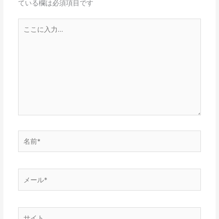
ている欄は必須項目です
こ
こ
に
入
力…
名
前
*
メ
ー
ル
*
サ