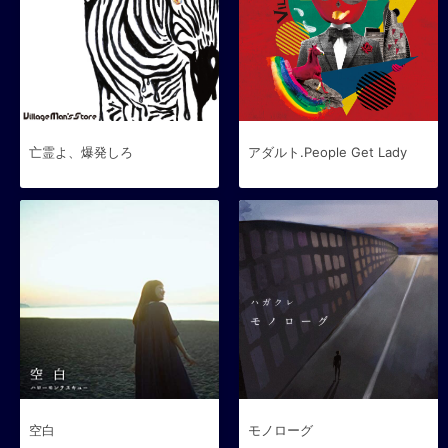
亡霊よ、爆発しろ
アダルト.People Get Lady
空白
モノローグ