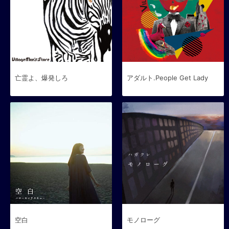
亡霊よ、爆発しろ
アダルト.People Get Lady
空白
モノローグ