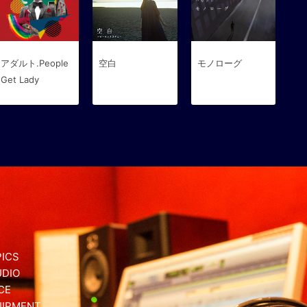
アダルト.People
空白
モノローグ
Get Lady
ICS
UDIO
CE
UIPMENT