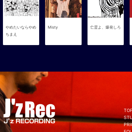
やめたいならやめ
Misty
亡霊よ、爆発しろ
ちまえ
TOP
ST
PRI
EQ