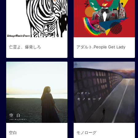
亡霊よ、爆発しろ
アダルト.People Get Lady
空白
モノローグ