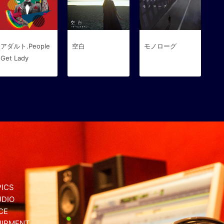
アダルト.People
空白
モノローグ
Get Lady
ICS
UDIO
CE
UIPMENT