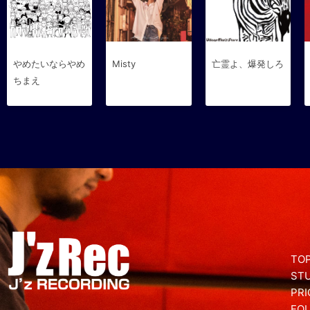
やめたいならやめ
Misty
亡霊よ、爆発しろ
ちまえ
TOP
ST
PRI
EQ