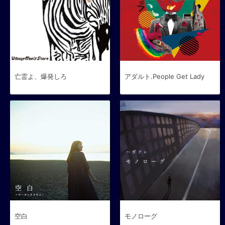
亡霊よ、爆発しろ
アダルト.People Get Lady
空白
モノローグ