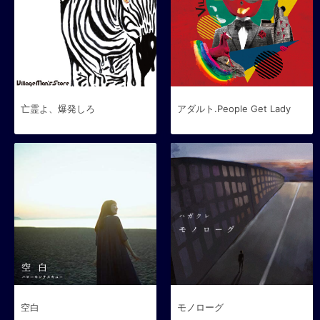
亡霊よ、爆発しろ
アダルト.People Get Lady
空白
モノローグ