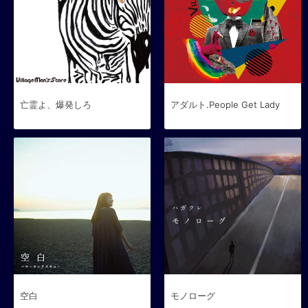
亡霊よ、爆発しろ
アダルト.People Get Lady
空白
モノローグ