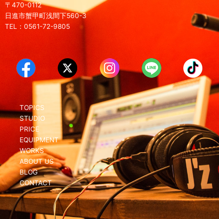
〒470-0112
日進市蟹甲町浅間下560-3
TEL：0561-72-9805
TOPICS
STUDIO
PRICE
EQUIPMENT
WORKS
ABOUT US
BLOG
CONTACT