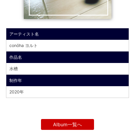
アーティスト名
conöha ヨルト
作品名
水槽
制作年
2020年
Album一覧へ