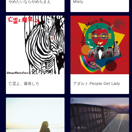
やめたいならやめちまえ
Misty
亡霊よ、爆発しろ
アダルト.People Get Lady