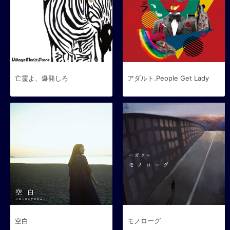
亡霊よ、爆発しろ
アダルト.People Get Lady
空白
モノローグ