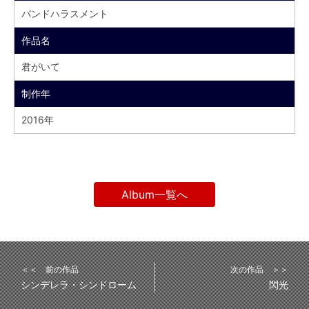
バンドハラスメント
作品名
君がいて
制作年
2016年
Album一覧へ
＜＜ 前の作品
次の作品 ＞＞
シンデレラ・シンドローム
閃光