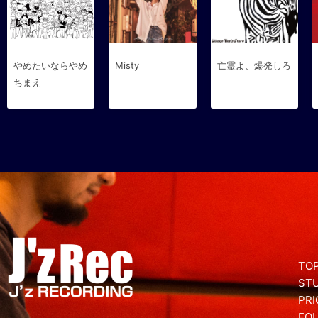
やめたいならやめ
Misty
亡霊よ、爆発しろ
ちまえ
TOP
ST
PRI
EQ