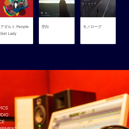
アダルト.People
空白
モノローグ
Get Lady
ICS
UDIO
CE
UIPMENT