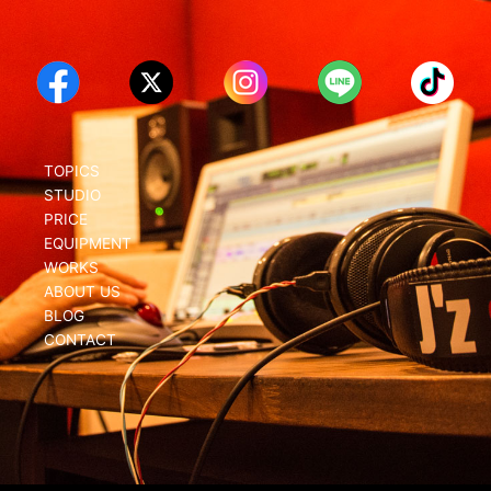
TOPICS
STUDIO
PRICE
EQUIPMENT
WORKS
ABOUT US
BLOG
CONTACT